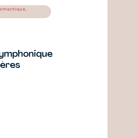
romantique,
symphonique
ières