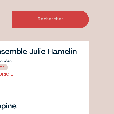
semble Julie Hamelin
ducteur
zz
RICIE
épine