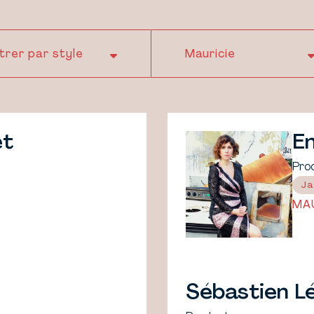
et
En
Pro
Ja
MAU
Sébastien L