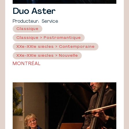
Duo Aster
,
Producteur
Service
Classique
Classique > Postromantique
XXe-XXIe siècles > Contemporaine
XXe-XXIe siècles > Nouvelle
MONTRÉAL