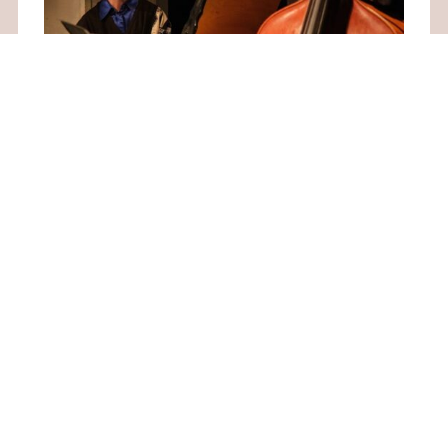
Duo Yazdanfar-Poulin
Association
Classique
Traditionnelles > D'ailleurs
XXe-XXIe siècles
MONTRÉAL
PAGINATION
DES