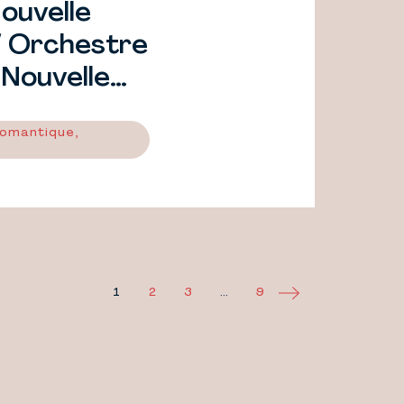
ouvelle
/ Orchestre
Nouvelle
romantique,
1
2
3
…
9