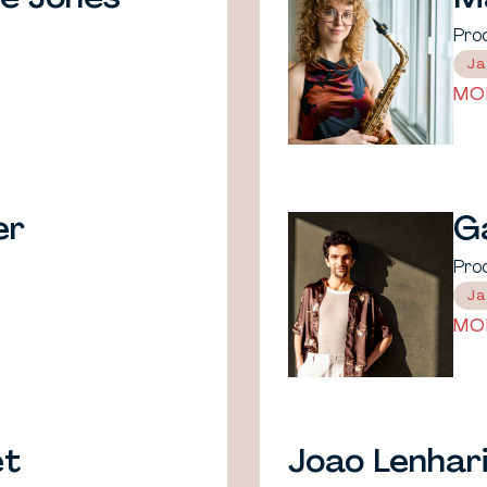
Pro
Ja
MO
er
G
Pro
Ja
MO
et
Joao Lenhar