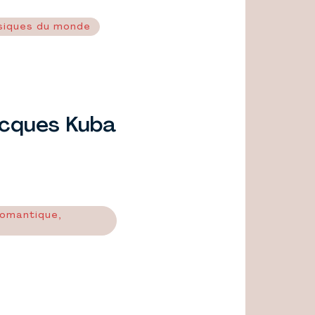
siques du monde
cques Kuba
romantique,