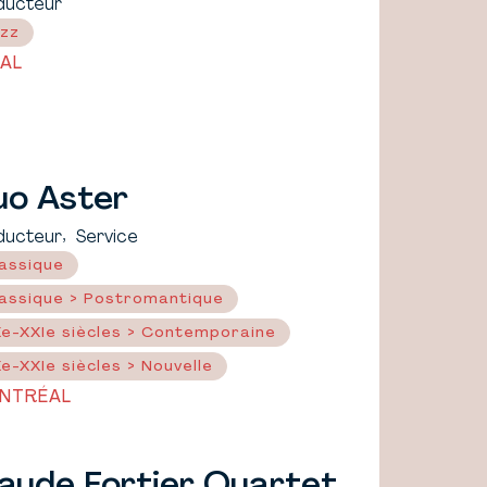
ducteur
zz
VAL
uo Aster
,
ducteur
Service
assique
assique > Postromantique
e-XXIe siècles > Contemporaine
e-XXIe siècles > Nouvelle
NTRÉAL
aude Fortier Quartet