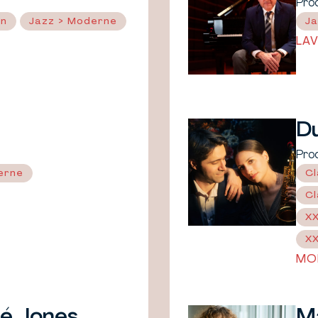
Pro
in
Jazz > Moderne
Ja
LA
D
Pro
erne
Cl
Cl
XX
XX
MO
é Jones
M