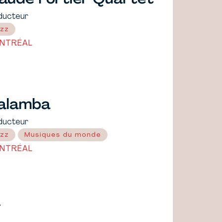
ducteur
zz
NTRÉAL
alamba
ducteur
zz
Musiques du monde
NTRÉAL
i