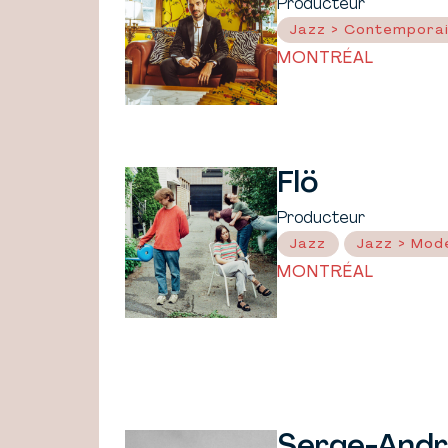
Producteur
Jazz > Contempora
MONTRÉAL
Flö
Producteur
Jazz
Jazz > Mod
MONTRÉAL
Serge-Andr