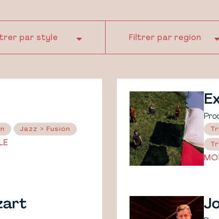
Ex
Pro
in
Jazz > Fusion
Tr
LE
Tr
MO
zart
J