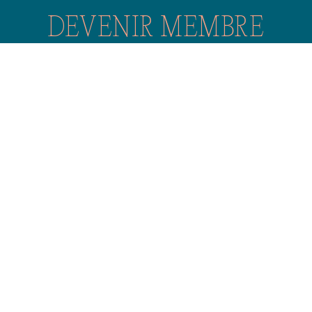
DEVENIR MEMBRE
Intégrez la famille CQM et vivez pleinement l’impact de
nos réalisations collectives!
Devenir membre