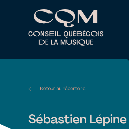
Skip
to
content
Retour au répertoire
Sébastien Lépine