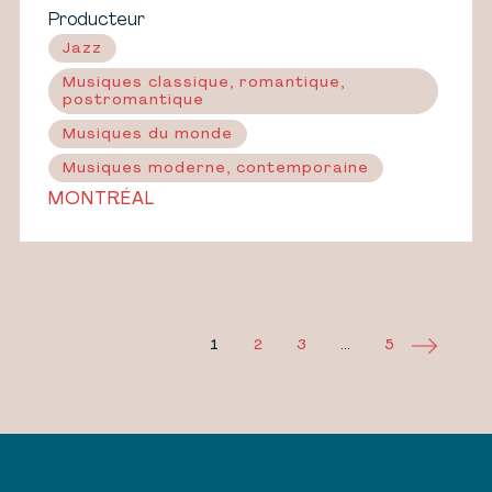
Producteur
Jazz
Musiques classique, romantique,
postromantique
Musiques du monde
Musiques moderne, contemporaine
MONTRÉAL
PAGINATION
DES
PUBLICATIONS
1
2
3
…
5