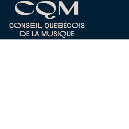
Réseaux
Nos sites Web
PRIXOPUS.COM
PLATEFORME RÉPERTOIRE CIRCULATION
CATALOGUE CULTIVE
QUÉBEC-JAZZ.COM
Autres sections