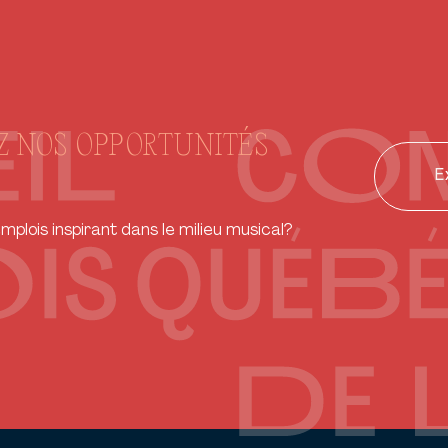
 NOS OPPORTUNITÉS
E
plois inspirant dans le milieu musical?