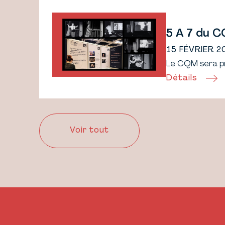
5 À 7 du 
15 FÉVRIER 2
Le CQM sera pré
Détails
Voir tout