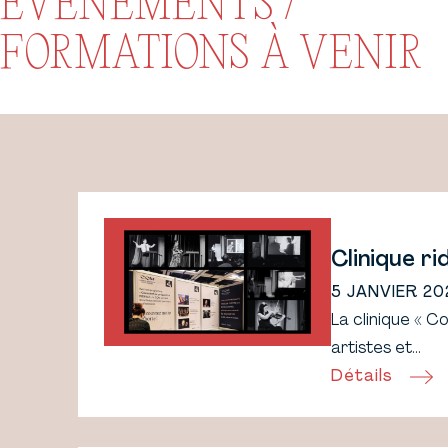
ÉVÉNEMENTS /
FORMATIONS À VENIR
Clinique r
5 JANVIER 20
La clinique «
artistes et…
Détails