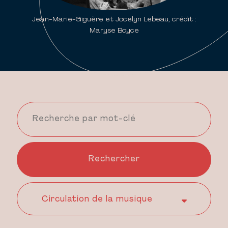
Jean-Marie-Giguère et Jocelyn Lebeau, crédit :
Maryse Boyce