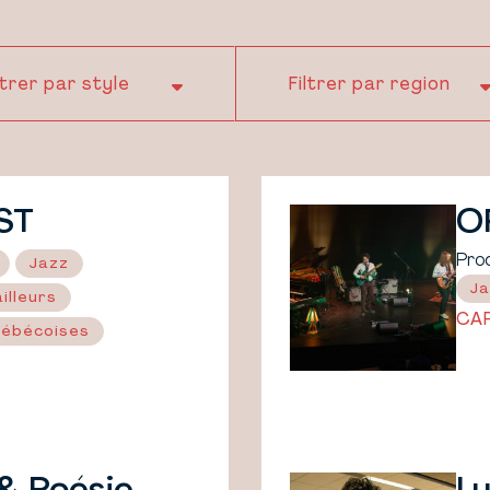
ST
O
Pro
Jazz
Ja
illeurs
CA
uébécoises