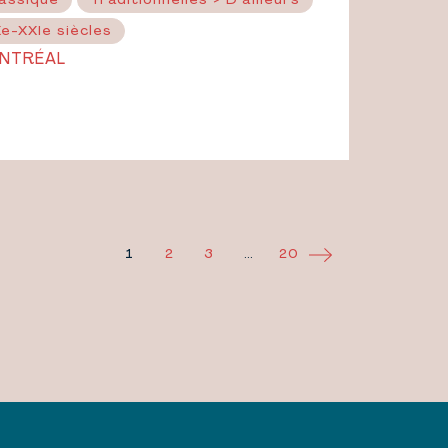
assique
Traditionnelles > D'ailleurs
e-XXIe siècles
NTRÉAL
1
2
3
…
20