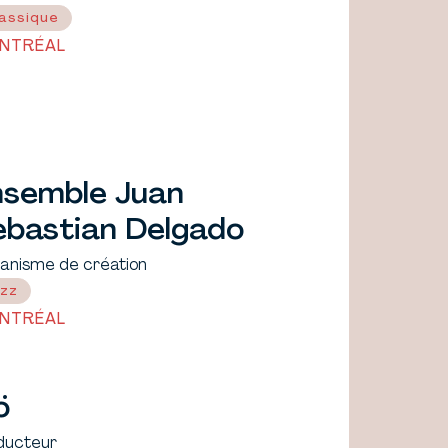
assique
NTRÉAL
nsemble Juan
ebastian Delgado
anisme de création
zz
NTRÉAL
ö
ducteur