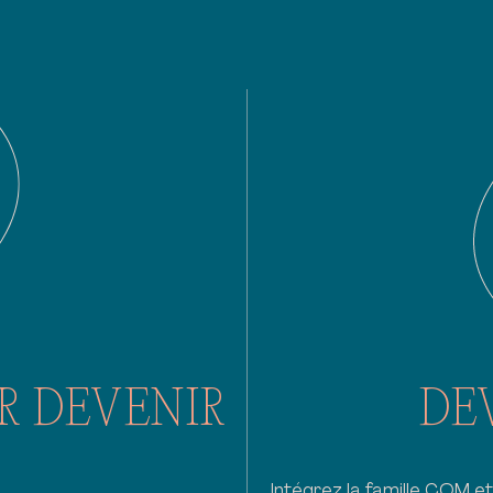
R DEVENIR
DE
Intégrez la famille CQM et 