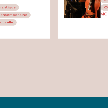
Cl
mantique
XX
MO
 Contemporaine
Nouvelle