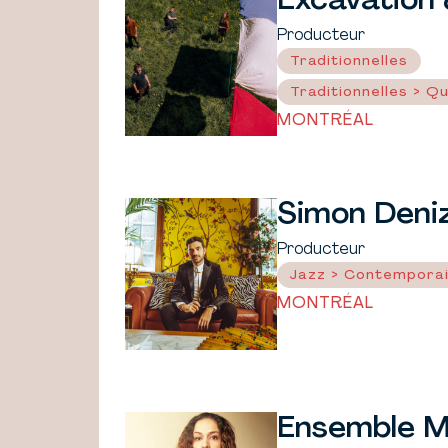
Excavation 
Producteur
Traditionnelles
Traditionnelles > Q
MONTRÉAL
Simon Deni
Producteur
Jazz > Contempora
MONTRÉAL
Ensemble 