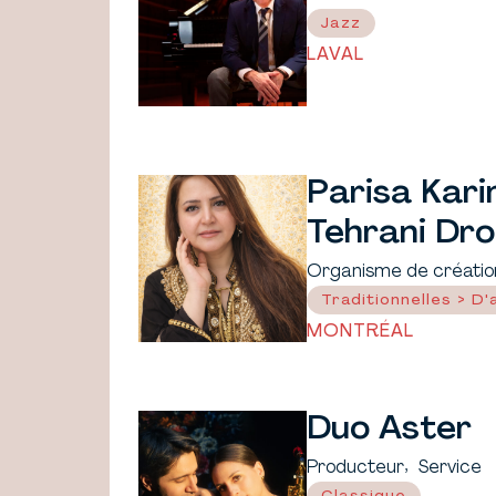
Jazz
LAVAL
Parisa Kari
Tehrani Dr
Organisme de créatio
Traditionnelles > D'a
MONTRÉAL
Duo Aster
,
Producteur
Service