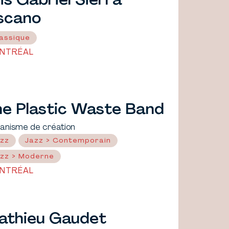
is Gabriel Sierra
iscano
assique
NTRÉAL
he Plastic Waste Band
anisme de création
zz
Jazz > Contemporain
zz > Moderne
NTRÉAL
athieu Gaudet