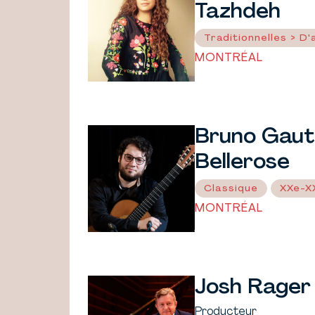
Tazhdeh
Traditionnelles > D'a
MONTRÉAL
Bruno Gaut
Bellerose
Classique
XXe-XX
MONTRÉAL
Josh Rager
Producteur