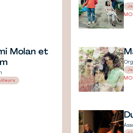
Ja
MO
mi Molan et
M
om
Org
Ja
n
MO
illeurs
D
Ass