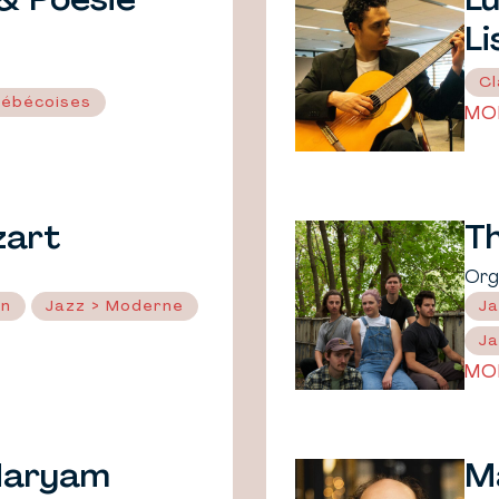
& Poésie
Lu
L
Cl
uébécoises
MO
zart
T
Org
in
Jazz > Moderne
Ja
Ja
MO
Maryam
M