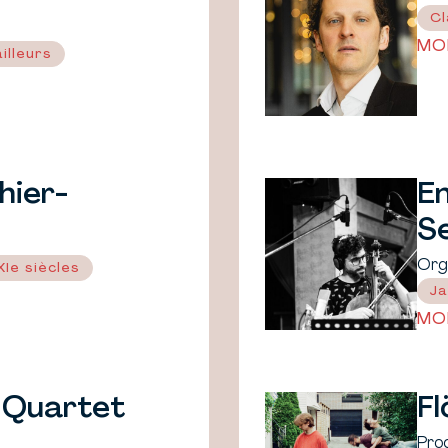
Cl
MO
illeurs
hier-
E
S
Org
Ie siècles
Ja
MO
 Quartet
Fl
Pro