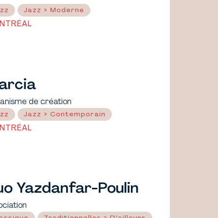
zz
Jazz > Moderne
NTRÉAL
arcia
anisme de création
zz
Jazz > Contemporain
NTRÉAL
uo Yazdanfar-Poulin
ociation