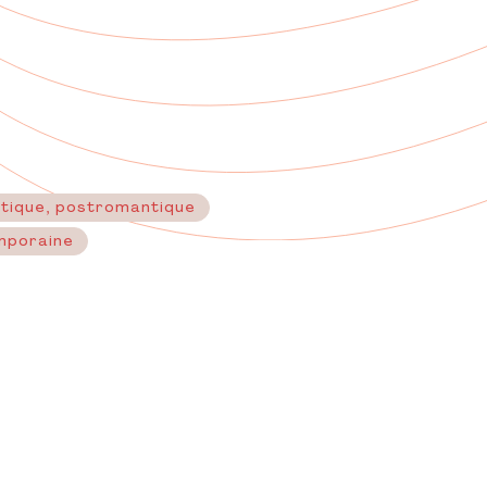
ntique, postromantique
mporaine