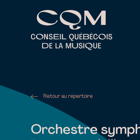
Skip
to
content
Retour au répertoire
Orchestre symph