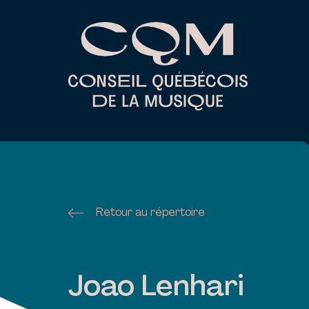
Skip
to
content
Retour au répertoire
Joao Lenhari