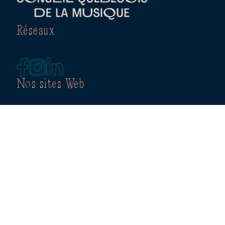
Réseaux
Nos sites Web
PRIXOPUS.COM
PLATEFORME RÉPERTOIRE CIRCULATION
CATALOGUE CULTIVE
QUÉBEC-JAZZ.COM
Autres sections
RÉPERTOIRE DES MEMBRES
BABILLARD D’EMPLOIS