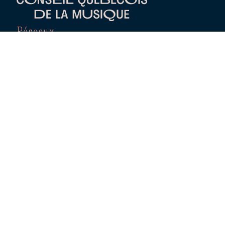
Réseaux
Nos sites Web
PRIXOPUS.COM
PLATEFORME RÉPERTOIRE CIRCULATION
CATALOGUE CULTIVE
QUÉBEC-JAZZ.COM
Autres sections
RÉPERTOIRE DES MEMBRES
BABILLARD D’EMPLOIS