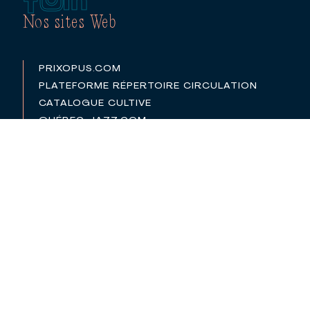
Nos sites Web
PRIXOPUS.COM
PLATEFORME RÉPERTOIRE CIRCULATION
CATALOGUE CULTIVE
QUÉBEC-JAZZ.COM
Autres sections
RÉPERTOIRE DES MEMBRES
BABILLARD D’EMPLOIS
PARTENAIRES
LOGOS
POLITIQUE DE CONFIDENTIALITÉ
©2026
CONSEIL QUÉBÉCOIS DE LA MUSIQUE (CQM)