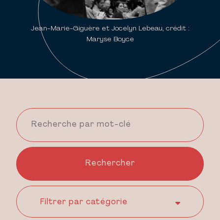
Jean-Marie-Giguère et Jocelyn Lebeau, crédit :
Maryse Boyce