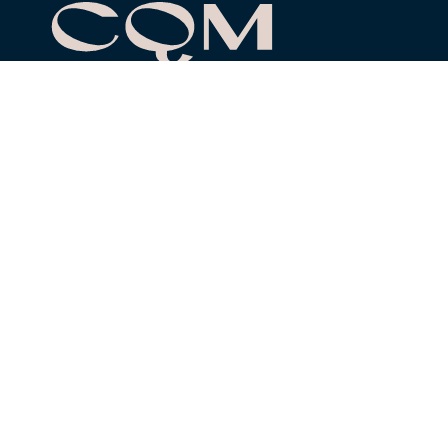
Réseaux
Nos sites Web
PRIXOPUS.COM
PLATEFORME RÉPERTOIRE CIRCULATION
CATALOGUE CULTIVE
QUÉBEC-JAZZ.COM
Autres sections