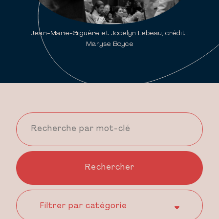
Jean-Marie-Giguère et Jocelyn Lebeau, crédit :
Maryse Boyce