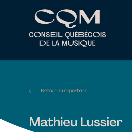
Skip
to
content
Retour au répertoire
Mathieu Lussier