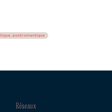
ntique, postromantique
Réseaux