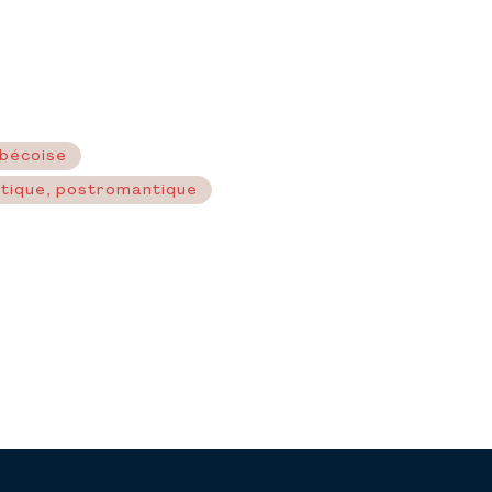
ébécoise
ntique, postromantique