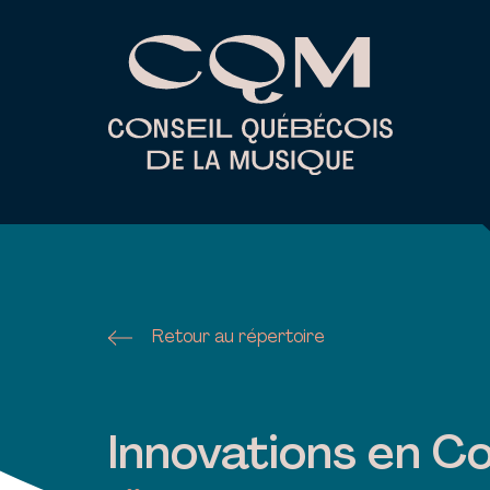
Skip
to
content
Retour au répertoire
Innovations en C