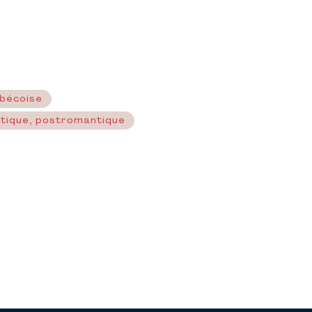
ébécoise
ntique, postromantique