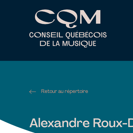
Skip
to
content
Retour au répertoire
Alexandre Roux-