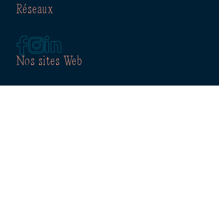
Réseaux
Nos sites Web
PRIXOPUS.COM
PLATEFORME RÉPERTOIRE CIRCULATION
CATALOGUE CULTIVE
QUÉBEC-JAZZ.COM
Autres sections
RÉPERTOIRE DES MEMBRES
BABILLARD D’EMPLOIS
PARTENAIRES
LOGOS