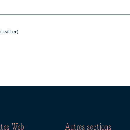
(twitter)
ites Web
Autres sections