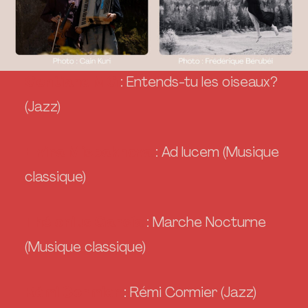
Gentiane MG
: Entends-tu les oiseaux?
(Jazz)
Elvira Misbakhova
: Ad lucem (Musique
classique)
Thélonius García
: Marche Nocturne
(Musique classique)
Rémi Cormier
: Rémi Cormier (Jazz)